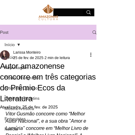
Post
Início
Larissa Monteiro
Início
25 de fev. de 2025
2 min de leitura
Autor amazonense
Reportagem
concorre em três categorias
Ensaio Fotográfico
do Prêmio Ecos da
Artigo de Opinião
Literatura
Conheça Parintins
Atualizado:
25 de fev. de 2025
Mostra Artística
Vitor Gusmão concorre como “Melhor 
Entrevistas
Autor Nacional”, e a sua obra "Amor e 
Lamúria" concorre em “Melhor Livro de 
Notícia