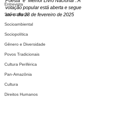
Poesia” e “Melhor Livro Nacional”. A 
Entrevista
votação popular está aberta e segue 
Sociocultural
até o dia 28 de fevereiro de 2025
Socioambiental
Sociopolítica
Gênero e Diversidade
Povos Tradicionais
Cultura Periférica
Pan-Amazônia
Cultura
Direitos Humanos