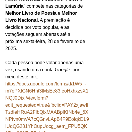
Lamúria
" compete nas categorias de 
Melhor Livro de Poesia
 e 
Melhor 
Livro Nacional
. A premiação é 
decidida por voto popular, e as 
votações seguem abertas até a 
próxima sexta-feira, 28 de fevereiro de 
2025.
Cada pessoa pode votar apenas uma 
vez, usando uma conta 
Google
, por 
meio deste link. 
https://docs.google.com/forms/d/1W5_-
m7oPXIGN6Hht3tMsEe83ieoHxhxzsX1
NQJ0DixI/viewform?
edit_requested=true&fbclid=PAY2xjawIf
TzdleHRuA2FlbQIxMAABplKlNb4e_5X
NPivn0mVA7cQGnvLApB4F9EolqkDL9
lUqQG281YhOupUocg_aem_FPU5QK