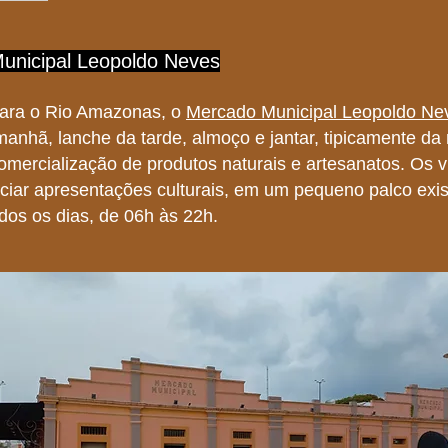
unicipal Leopoldo Neves
para o Rio Amazonas, o
Mercado Municipal Leopoldo Ne
manhã, lanche da tarde, almoço e jantar, tipicamente da 
omercialização de produtos naturais e artesanatos. Os v
iar apresentações culturais, em um pequeno palco exis
dos os dias, de 06h às 22h.