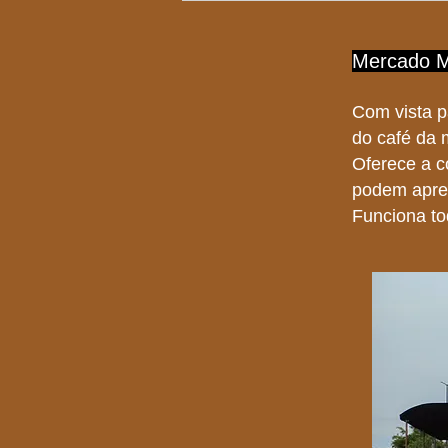
Mercado M
Com vista 
do café da 
Oferece a c
podem aprec
Funciona to