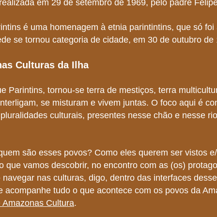
realizada em 29 de setembro de 1969, pelo padre Felipe
ntins é uma homenagem à etnia parintintins, que só foi
de se tornou categoria de cidade, em 30 de outubro de
as Culturas da Ilha
e Parintins, tornou-se terra de mestiços, terra multicultu
 interligam, se misturam e vivem juntas. O foco aqui é c
 pluralidades culturais, presentes nesse chão e nesse ri
 quem são esses povos? Como eles querem ser vistos e
o que vamos descobrir, no encontro com as (os) protago
o navegar nas culturas, digo, dentro das interfaces desse
 e acompanhe tudo o que acontece com os povos da Ama
e Amazonas Cultura
.