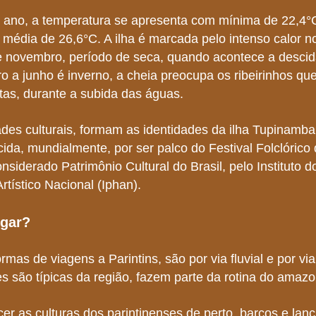
 ano, a temperatura se apresenta com mínima de 22,4
 média de 26,6°C. A ilha é marcada pelo intenso calor n
 e novembro, período de seca, quando acontece a descida
 a junho é inverno, a cheia preocupa os ribeirinhos q
itas, durante a subida das águas.
ades culturais, formam as identidades da ilha Tupinamb
cida, mundialmente, por ser palco do Festival Folclórico
onsiderado Patrimônio Cultural do Brasil, pelo Instituto 
Artístico Nacional (Iphan).
gar?
rmas de viagens a Parintins, são por via fluvial e por vi
 são típicas da região, fazem parte da rotina do amaz
er as culturas dos parintinenses de perto, barcos e lanc