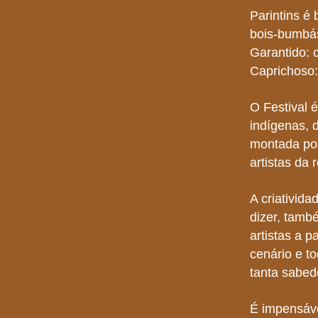
Parintins é 
bois-bumbás
Garantido: 
Caprichoso: 
O Festival 
indígenas, 
montada por
artistas da 
A criativid
dizer, tamb
artistas a p
cenário e t
tanta sabed
É impensável