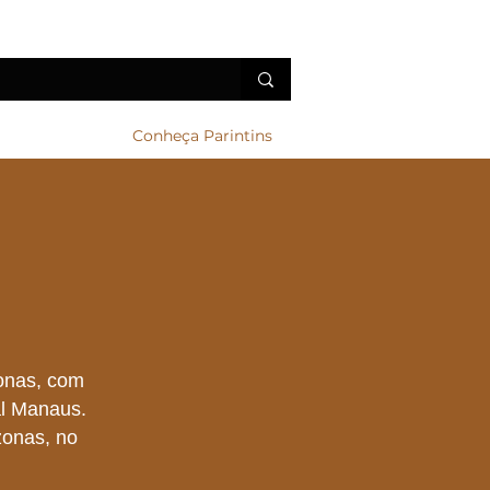
erviços
Conheça Parintins
onas, com
al Manaus.
zonas, no