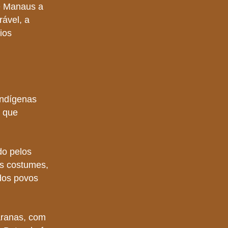
e Manaus a
rável, a
ios
indígenas
a que
do pelos
os costumes,
 dos povos
aranas, com