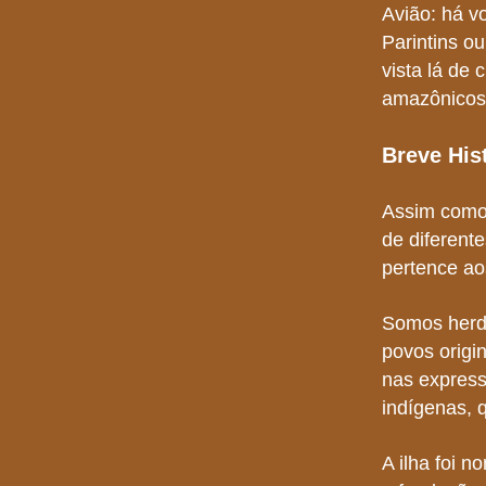
Avião: há v
Parintins o
vista lá de
amazônicos,
Breve Hist
Assim como 
de diferente
pertence ao
Somos herde
povos origi
nas express
indígenas
,
q
A ilha foi 