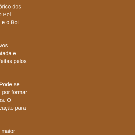
lórico dos
o Boi
 e o Boi
ovos
ntada e
eitas pelos
 Pode-se
 por formar
os. O
icação para
o maior