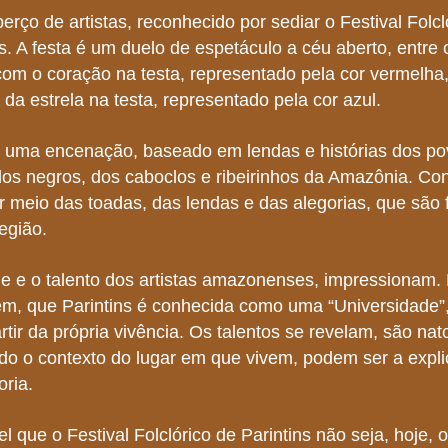
berço de artistas, reconhecido por sediar o Festival Folc
. A festa é um duelo de espetáculo a céu aberto, entre 
com o coração na testa, representado pela cor vermelha,
da estrela na testa, representado pela cor azul.
é uma encenação, baseado em lendas e histórias dos p
dos negros, dos caboclos e ribeirinhos da Amazônia. Co
 meio das toadas, das lendas e das alegorias, que são f
região.
ade e o talento dos artistas amazonenses, impressionam.
ém, que Parintins é conhecida como uma “Universidade”,
artir da própria vivência. Os talentos se revelam, são nat
odo o contexto do lugar em que vivem, podem ser a expl
oria.
 que o Festival Folclórico de Parintins não seja, hoje, 