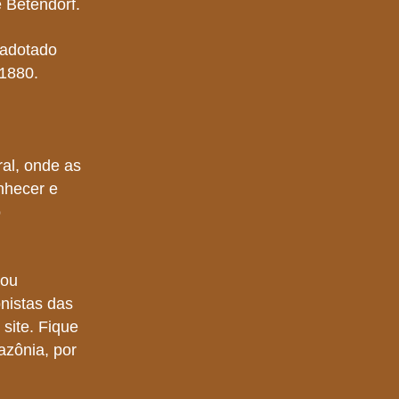
 Betendorf.
 adotado
 1880.
ral, onde as
onhecer e
o
/ou
nistas das
 site. Fique
zônia, por