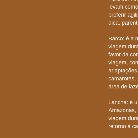
levam como 
preferir agi
dica, parent
Barco: é a 
viagem dura
favor da co
viagem, con
adaptações,
camarotes, 
área de laz
Lancha: é u
Amazonas, a
viagem dura
retorno à c