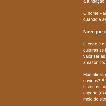
a fundação 
O nome Pari
quando a se
Navegue n
O certo é qu
culturas se
valorizar as
amazônico.
Mas afinal,
ouvidos? É 
histórias, a
esperta (o)
meio do
sit