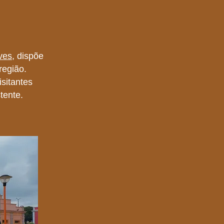
ves
, dispõe
região.
isitantes
tente.