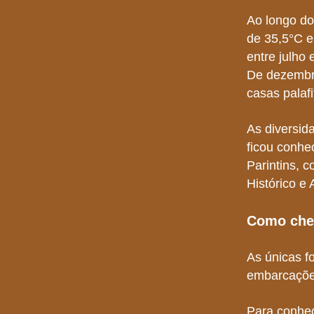
Ao longo do
de 35,5°C e
entre julho
De dezembro
casas palaf
As diversid
ficou conhe
Parintins, c
Histórico e 
Como che
As únicas fo
embarcações
Para conhec