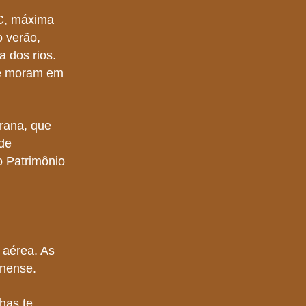
°C, máxima
o verão,
 dos rios.
ue moram em
arana, que
 de
do Patrimônio
a aérea. As
onense.
has te