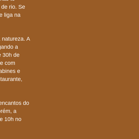
de rio. Se
e liga na
 natureza. A
gando a
e 30h de
te com
abines e
taurante,
 encantos do
orém, a
 e 10h no