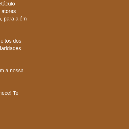
etáculo
 atores
), para além
eitos dos
laridades
m a nossa
hece! Te