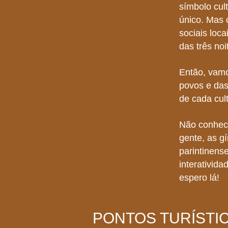
símbolo cult
único. Mas 
sociais loca
das três noi
Então, vamo
povos e das
de cada cul
Não conhec
gente, as gí
parintinens
interativida
espero lá!
PONTOS TURÍSTI