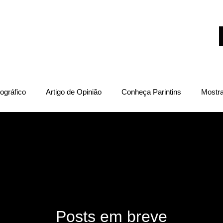
tural
Sobre Nós
Matérias
S
ográfico
Artigo de Opinião
Conheça Parintins
Mostra
cultural
Socioambiental
Sociopolítica
Gênero e Dive
eriférica
Pan-Amazônia
Cultura
Direitos Humanos
Posts em breve