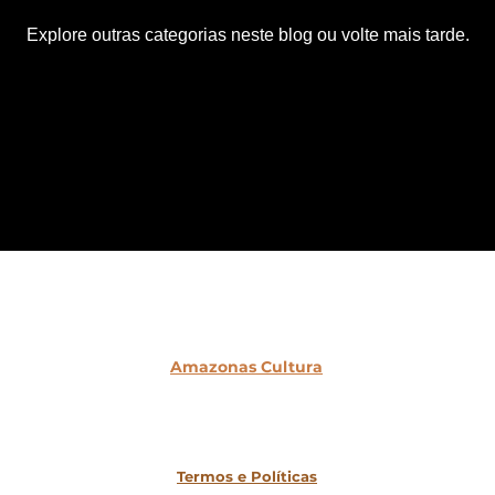
Explore outras categorias neste blog ou volte mais tarde.
Amazonas Cultura
2019-2025
Site desenvolvido por Larissa Monteiro em
wix.com
Todos os direitos reservados
Termos e Políticas