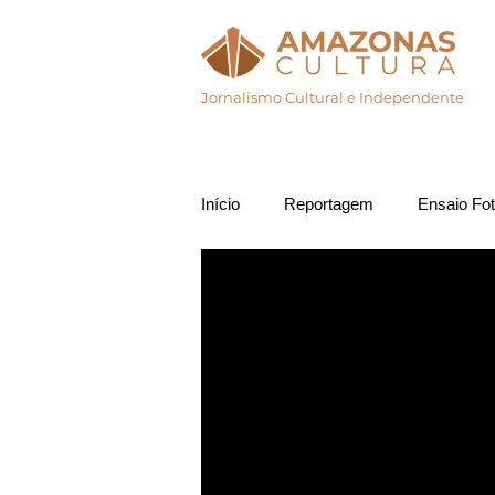
Jornalismo Cultural e Independente
Início
Agenda Cul
Início
Reportagem
Ensaio Fot
Notícia
Entrevista
Socio
Povos Tradicionais
Cultura P