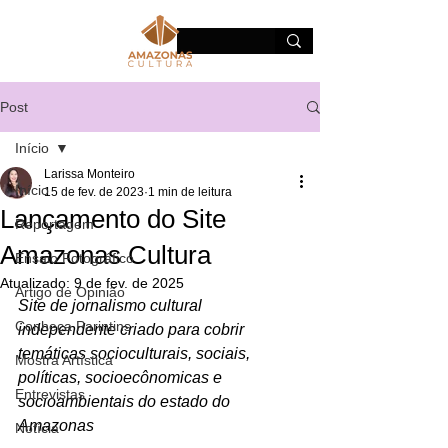
Post
Início
Larissa Monteiro
Início
15 de fev. de 2023
1 min de leitura
Lançamento do Site
Reportagem
Amazonas Cultura
Ensaio Fotográfico
Atualizado:
9 de fev. de 2025
Artigo de Opinião
Site de jornalismo cultural 
Conheça Parintins
independente criado para cobrir 
temáticas socioculturais, sociais, 
Mostra Artística
políticas, socioecônomicas e 
Entrevistas
socioambientais do estado do 
Amazonas
Notícia