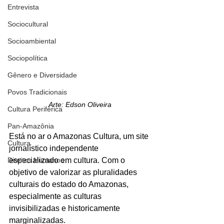
Entrevista
Sociocultural
Socioambiental
Sociopolítica
Gênero e Diversidade
Povos Tradicionais
Arte: Edson Oliveira
Cultura Periférica
Pan-Amazônia
Está no ar o Amazonas Cultura, um site 
Cultura
jornalístico independente 
especializado em cultura. Com o 
Direitos Humanos
objetivo de valorizar as pluralidades 
culturais do estado do Amazonas, 
especialmente as culturas 
invisibilizadas e historicamente 
marginalizadas.