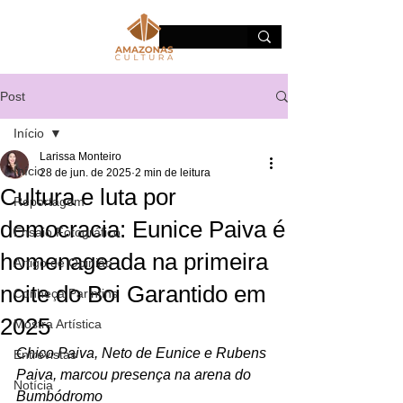
Post
Início
Larissa Monteiro
Início
28 de jun. de 2025
2 min de leitura
Cultura e luta por
Reportagem
democracia: Eunice Paiva é
Ensaio Fotográfico
homenageada na primeira
Artigo de Opinião
noite do Boi Garantido em
Conheça Parintins
2025
Mostra Artística
Chico Paiva, Neto de Eunice e Rubens 
Entrevistas
Paiva, marcou presença na arena do 
Notícia
Bumbódromo