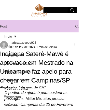
Post
Início
larissaazevedo013
Início
13 de fev. de 2024
1 min de leitura
Indígena Sateré-Mawé é
Reportagem
aprovado em Mestrado na
Ensaio Fotográfico
Unicamp e faz apelo para
Artigo de Opinião
chegar em Campinas/SP
Conheça Parintins
Atualizado:
7 de mar. de 2024
Mostra Artística
O pedido de ajuda é para custear as 
Entrevistas
passagens. 
Miller Miquiles
 precisa 
estar em Campinas dia 22 de Fevereiro
Notícia