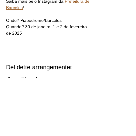
Saiba mais pelo Instagram da 
Prefeitura de 
Barcelos
!
Onde? Piabódromo/Barcelos
Quando? 30 de janeiro, 1 e 2 de fevereiro 
de 2025
Del dette arrangementet
Mapa do Site
Início
Agenda Cultural
Sobre Nós
Transparência
Contato