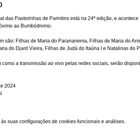
o
ral das Pastorinhas de Parintins está na 24ª edição, e acontece h
 próximo ao Bumbódromo.
m são: Filhas de Maria do Parananema, Filhas de Maria do Anin
ria do Djard Vieira, Filhas de Judá do Itaúna I e Natalinas do 
m como a transmissão ao vivo pelas redes sociais, serão disponib
de 2024
l
às suas configurações de cookies funcionais e análises.