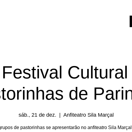
tural
Sobre Nós
Matérias
S
 Festival Cultural
torinhas de Parin
sáb., 21 de dez.
  |  
Anfiteatro Sila Marçal
grupos de pastorinhas se apresentarão no anfiteatro Sila Marçal