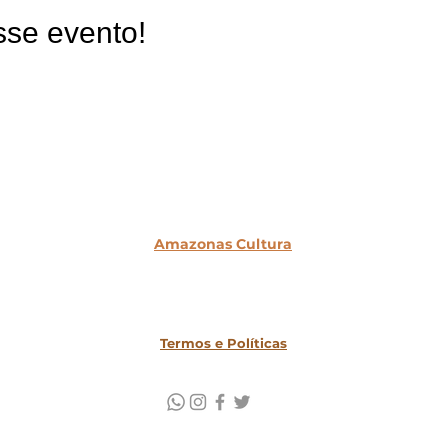
sse evento!
Amazonas Cultura
2019-2025
Site desenvolvido por Larissa Monteiro em
wix.com
Todos os direitos reservados
Termos e Políticas