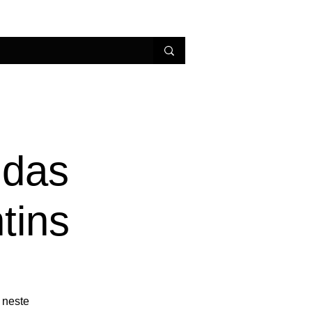
erviços
Conheça Parintins
 das
tins
 neste