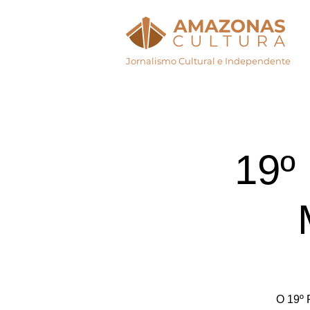
Jornalismo Cultural e Independente
Início
Agenda Cul
19º 
O 19º 