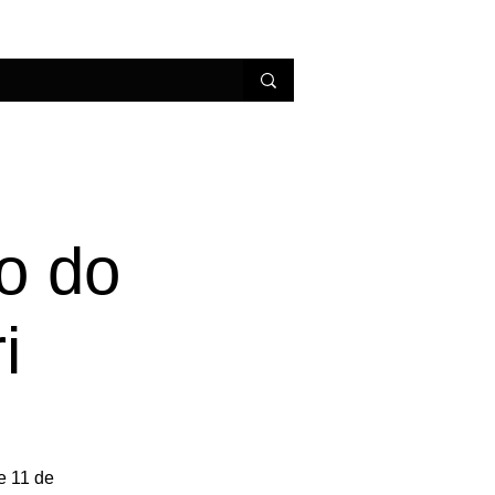
erviços
Conheça Parintins
co do
i
e 11 de