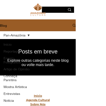
Blog
Pan-Amazônia
Início
Posts em breve
Reportagem
Ensaio
Explore outras categorias neste blog
Fotográfico
ou volte mais tarde.
Artigo de Opinião
Conheça
Parintins
Mostra Artística
Mapa do Site
Entrevistas
Início
Agenda Cultural
Notícia
Sobre Nós