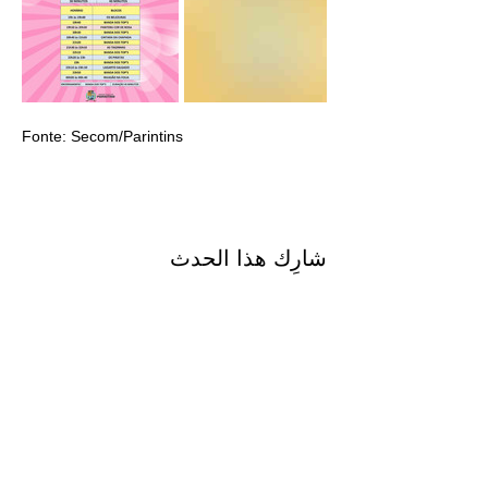
Fonte: Secom/Parintins
شارِك هذا الحدث
Mapa do Site
Início
Agenda Cultural
Sobre Nós
Transparência